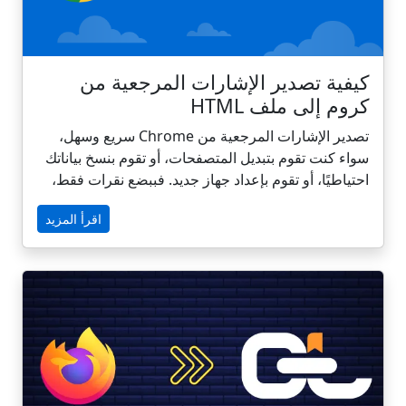
كيفية تصدير الإشارات المرجعية من
كروم إلى ملف HTML
تصدير الإشارات المرجعية من Chrome سريع وسهل،
سواء كنت تقوم بتبديل المتصفحات، أو تقوم بنسخ بياناتك
احتياطيًا، أو تقوم بإعداد جهاز جديد. فببضع نقرات فقط،
يمكنك حفظ إشاراتك المرجعية في كروم كملف HTML
اقرأ المزيد
يعمل عبر جميع المتصفحات والمنصات الرئيسية. يرشدك
هذا الدليل إلى الخطوات ويوضح لك كيف يمكن ل
CarryLinks تحويل هذا الملف إلى نظام قوي ومنظم
لإدارة الإشارات المرجعية عبر كل جهاز.