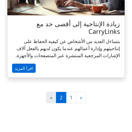
زيادة الإنتاجية إلى أقصى حد مع
CarryLinks
يتساءل العديد من الأشخاص عن كيفية الحفاظ على
إنتاجيتهم وإدارة أعمالهم عندما يكون لديهم بالفعل آلاف
الإشارات المرجعية المنتشرة عبر المتصفحات والأجهزة.
فبين علامات التبويب التي لا تنتهي، والروابط المفقودة،
اقرأ المزيد
والتبديل المستمر بين الأجهزة، يمكن أن ينفلت التركيز
بسرعة. يحل CarryLinks هذه المشكلة من خلال تحويل
الإشارات المرجعية الفوضوية إلى نظام منظم يوفر
الوقت ويقلل من التوتر ويبقي كل شيء في متناول اليد.
»
2
1
«
في هذا المنشور، سوف نشارك الطرق العملية التي
تساعدك بها CarryLinks على زيادة الإنتاجية وتبسيط
سير عملك الرقمي.