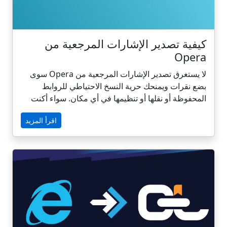
كيفية تصدير الإشارات المرجعية من
Opera
لا يستغرق تصدير الإشارات المرجعية من Opera سوى
بضع نقرات ويمنحك حرية النسخ الاحتياطي للروابط
المحفوظة أو نقلها أو تنظيمها في أي مكان. سواء أكنت
تنتقل إلى جهاز جديد، أو تجرب متصفحًا مختلفًا، أو تبحث
اقرأ المزيد
عن طريقة أكثر ذكاءً لإدارة إشاراتك المرجعية، فإن
حفظها كملف HTML يضمن لك أن تكون محمولة دائمًا.
في هذا الدليل، سنوضح لك في هذا الدليل كيفية تصدير
إشاراتك المرجعية في Opera خطوة بخطوة - وكيفية
تحويل هذا الملف البسيط إلى نظام قوي ومنظم باستخدام
CarryLinks.