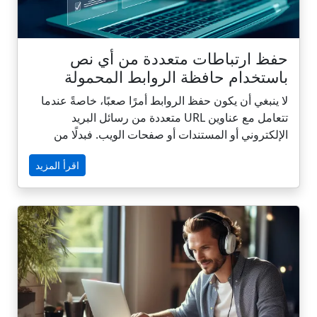
حفظ ارتباطات متعددة من أي نص
باستخدام حافظة الروابط المحمولة
لا ينبغي أن يكون حفظ الروابط أمرًا صعبًا، خاصةً عندما
تتعامل مع عناوين URL متعددة من رسائل البريد
الإلكتروني أو المستندات أو صفحات الويب. فبدلًا من
نسخها ولصقها واحدًا تلو الآخر، تتيح لك أداة الحافظة
اقرأ المزيد
CarryLinks استخراج روابط متعددة وحفظها في ثوانٍ.
وسواء كانت صفحة ويب واحدة مليئة بالمراجع أو كتلة
نصية مليئة بعناوين URL مضمنة، فإن CarryLinks تقوم
بتنظيفها وتنظيمها وحفظها في مجلدات يمكنك إدارتها
بطريقتك.