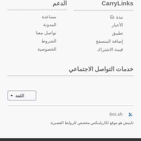
الدعم
CarryLinks
مساعدة
نبذة عنّا
المدونة
الأخبار
تواصل معنا
تطبيق
الشروط
إضافة المتصفح
الخصوصية
قيمة الاشتراك
خدمات التواصل الاجتماعي
تبديل ال
اللغة
tini.sh
تاينيش هو موقع لكاريلينكس مخصص للروابط القصيرة.