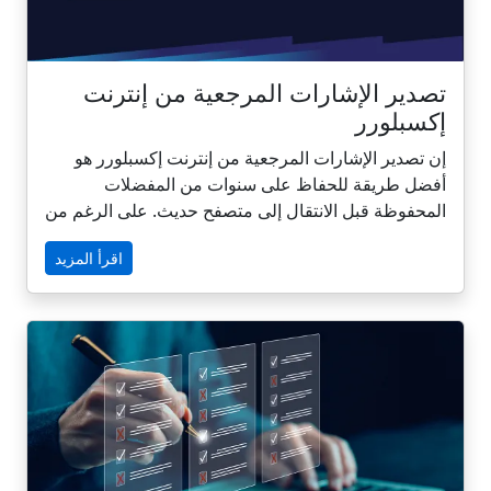
تصدير الإشارات المرجعية من إنترنت
إكسبلورر
إن تصدير الإشارات المرجعية من إنترنت إكسبلورر هو
أفضل طريقة للحفاظ على سنوات من المفضلات
المحفوظة قبل الانتقال إلى متصفح حديث. على الرغم من
أن مايكروسوفت قد أحالت متصفح إنترنت إكسبلورر إلى
اقرأ المزيد
التقاعد، إلا أن العديد من المستخدمين لا يزال لديهم روابط
قيّمة مخزنة فيه - أبحاث ومقالات وموارد تستحق
الاحتفاظ بها. بنقرات قليلة، يمكنك حفظ مفضلة إنترنت
إكسبلورر كملف HTML، مما يسهل نقلها إلى كروم أو
فايرفوكس أو إيدج أو مدير إشارات مرجعية أكثر ذكاءً مثل
CarryLinks لتنظيم أفضل ووصول طويل الأمد.