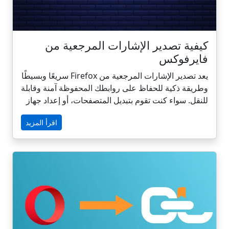
كيفية تصدير الإشارات المرجعية من
فايرفوكس
يعد تصدير الإشارات المرجعية من Firefox سريعًا وبسيطًا
وطريقة ذكية للحفاظ على روابطك المحفوظة آمنة وقابلة
للنقل. سواء كنت تقوم بتبديل المتصفحات، أو إعداد جهاز
جديد، أو إنشاء نسخة احتياطية، يتيح لك فايرفوكس حفظ
اقرأ المزيد
إشاراتك المرجعية كملف HTML يعمل عبر المنصات. في
هذا الدليل، سنرشدك في هذا الدليل إلى الخطوات ونوضح
لك كيف يمكن أن يساعدك استيراد إشاراتك المرجعية
المصدرة إلى CarryLinks في تنظيم وتنظيف التكرارات
والوصول إلى كل شيء بسلاسة عبر جميع المتصفحات
والأجهزة.