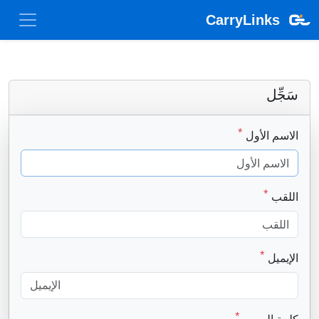
CarryLinks
سَجِّل
*
الاسم الأول
*
اللقب
*
الإيميل
*