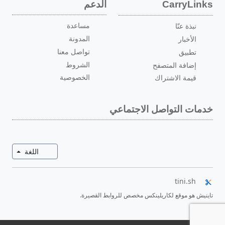
الدعم
CarryLinks
مساعدة
نبذة عنّا
المدونة
الأخبار
تواصل معنا
تطبيق
الشروط
إضافة المتصفح
الخصوصية
قيمة الاشتراك
خدمات التواصل الاجتماعي
تبديل ال
اللغة
tini.sh
تاينيش هو موقع لكاريلينكس مخصص للروابط القصيرة.