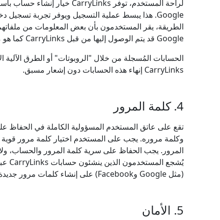
Google. هذا يبسط عملية التسجيل ويوفر تجربة تسجيل
Google قد يتم الوصول إليها من قبل CarryLinks كما هو موضح في سياسة الخصوصية.
الحسابات المُسجلة من خلال "الروبوتات" أو الطرق الآلية ال
CarryLinks إنهاء هذه الحسابات دون إشعار مسبق.
4. كلمة المرور
تقع على عاتق المستخدم المسؤولية الكاملة في الحفاظ ع
وكلمة مروره. يجب على المستخدم اختيار كلمة مرور قوية عن
المرور. يجب الحفاظ على سرية كلمة المرور والحساب، ول
يُشجع ا
(مثل Google وFacebook) على إنشاء كلمات مرور جديدة بعد تسجيل الدخول إلى حسابهم.
5. الأمان