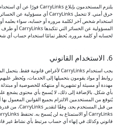
يلتزم المستخدمون بإبلاغ arryLinks
خرق أمني. لا تتحمل CarryLinks أي مسؤ
استخدام شخص آخر لكلمة مروره أو حسابه، سواء بعلمه أو 
المسؤولية عن الخسائر
لحسابه أو كلمة مروره. يُحظر تمامًا استخدام حساب أي 
6. الاستخدام القانوني
يجب استخدام CarryLinks لأغراض قانونية فق
روابط أو مواد يقومون بتحميلها إلى الخدمات، ويُحظر عليهم ن
مهددة أو مسيئة أو تشهيرية أو منتهكة للخصوصية أو مبتذلة أ
بأي شكل. بالإضافة إلى ذلك، لا يُسمح بأي محتوى يشجع على 
يُتوقع من المستخدمين الالتزام بجميع القوانين المعمول بها
من قبل المستخدم يحد،
قانوني وكذلك في إنهاء أي حساب مرتبط بأي نشاط غير قان