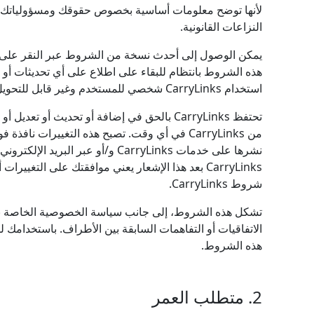
لأنها توضح معلومات أساسية بخصوص حقوقك ومسؤولياتك، 
النزاعات القانونية.
يمكن الوصول إلى أحدث نسخة من الشروط عبر النقر على ر
هذه الشروط بانتظام للبقاء على اطلاع على أي تحديثات أو تع
استخدام CarryLinks شخصي للمستخدم وغير قابل للتحويل إلى أي فرد أو كيان آخر.
تحتفظ CarryLinks بالحق في إضافة أو تحديث أو تعد
من CarryLinks في أي وقت. تصبح هذه التغييرات ناف
نشرها على خدمات CarryLinks و/أو عبر ال
CarryLinks بعد هذا الإشعار يعني موافقتك على التغييرا
شروط CarryLinks.
تشكل هذه الشروط، إلى جانب سياسة الخصوصية الخاصة بنا،
الاتفاقيات أو التفاهمات السابقة بين الأطراف. باستخدامك 
هذه الشروط.
2. متطلب العمر