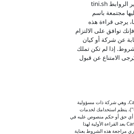
الإلكتروني، وتطبيق الويب التقدمي، وأداة تقصير الروابط tini.sh
ويشار إليها مجتمعة باسم
ا، يرجى قراءة هذه
نك توافق على الالتزام
ابة عن شركة أو كيان
شروط. إذا لم تكن تملك
رجى الامتناع عن قبول
هذا الاتفاق، المُبرم بينك ("أنت" أو "المستخدم") وCarryLinks، وهي شركة ذات مسؤولية
انا ("CarryLinks"، "نحن"، "لنا")، ينظم استخدامك لخدمات
Carry بممارسة أو تطبيق أي حق أو حكم منصوص عليه في
الاتفاق لا يعني التنازل عنه. إن استخدامك لخدمات CarryLinks بعد القراءة الأولية لهذا
ضروري مراجعة هذه الشروط بعناية