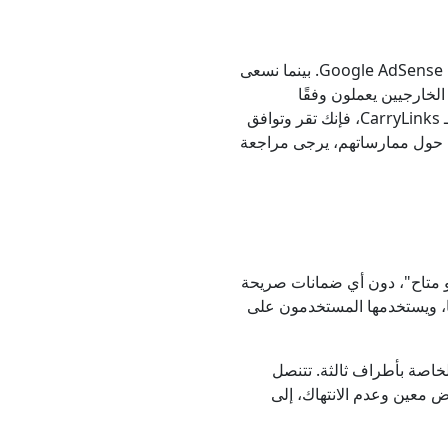
تستخدم CarryLinks مزودي إعلانات من أطراف ثالثة مثل Google AdSense. بينما نسعى
لخارجيين يعملون وفقًا
لشروطهم وسياسات الخصوصية الخاصة بهم. باستخدامك لـ CarryLinks، فإنك تقر وتوافق
ل حول ممارساتهم، يرجى مراجعة
"كما هو متاح"، دون أي ضمانات صريحة
ها، ويستخدمها المستخدمون على
لخاصة بأطراف ثالثة. تتنصل
لغرض معين وعدم الانتهاك، إلى