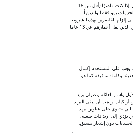
باستخدامك للخدمات، فإنك تؤكد أنك تبلغ 18 عامًا على الأقل. إذا كنت قاصرًا (أقل من 18
 استخدام الخدمات بموافقة الوالدين أو
لى إلزام القاصرين بهذه الشروط،
ويتحملون المسؤولية عن أي خروقات. لا يُسمح للمستخدمين الذين تقل أعمارهم عن 13 عامًا
، يجب على المستخدم إكمال
 تزويد CarryLinks بمعلومات حديثة وكاملة ودقيقة كما هو
ل واسم العائلة وعنوان بريد
و كيان، ويجب أن يبقى البريد
التي تحتوي على عناوين بريد
تي تؤدي إلى ارتدادات صعبة،