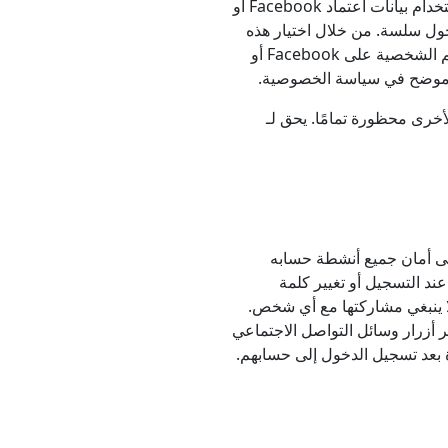
لراحة المستخدم، توفر CarryLinks خيار إنشاء حساب باستخدام بيانات اعتماد Facebook أو
 دخول سلسة. من خلال اختيار هذه
الطريقة، يقر المستخدمون بأن بعض المعلومات من ملفاتهم الشخصية على Facebook أو
أخرى محظورة تمامًا. يحق لـ
لى أمان جميع أنشطة حسابه
د التسجيل أو تغيير كلمة
ا ينبغي مشاركتها مع أي شخص.
لمستخدمون الذين ينشئون حسابات CarryLinks عبر أزرار وسائل التواصل الاجتماعي