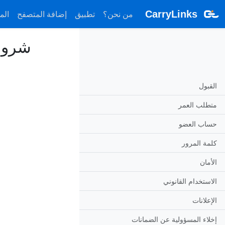
CarryLinks
من نحن؟
تطبيق
إضافة المتصفح
الم
شروط 
القبول
متطلب العمر
حساب العضو
كلمة المرور
الأمان
الاستخدام القانوني
الإعلانات
إخلاء المسؤولية عن الضمانات