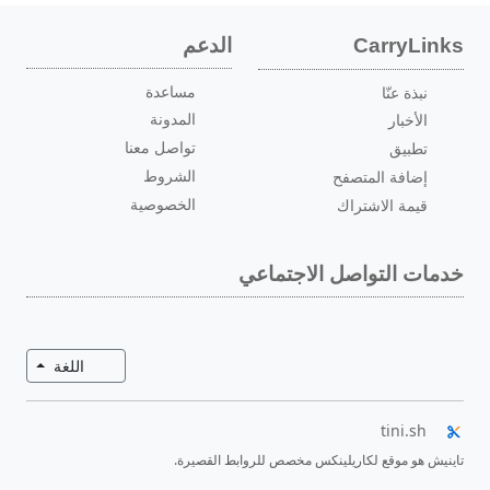
الدعم
CarryLinks
مساعدة
نبذة عنّا
المدونة
الأخبار
تواصل معنا
تطبيق
الشروط
إضافة المتصفح
الخصوصية
قيمة الاشتراك
خدمات التواصل الاجتماعي
تبديل ال
اللغة
tini.sh
تاينيش هو موقع لكاريلينكس مخصص للروابط القصيرة.