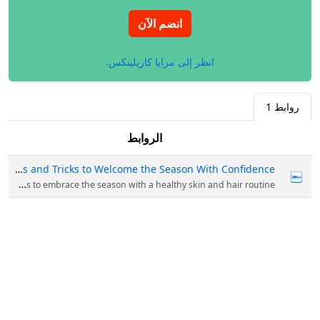
انضم الآن
انظر إلى مزايا كاريلينكس.
روابط
1
الروابط
Summer Skin Care Routine for Oily Skin, Dry Skin and Combination Skin: Tips and Tricks to Welcome the Season With Confidence!
Get ready with a summer skin care routine for oily skin, dry skin, and combo types: Tips to embrace the season with a healthy skin and hair routine!