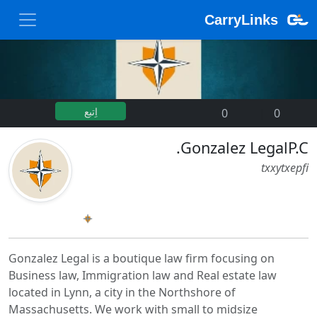
CarryLinks
اِتبع
0
|
0
Gonzalez LegalP.C.
txxytxepfi
Gonzalez Legal is a boutique law firm focusing on
Business law, Immigration law and Real estate law
located in Lynn, a city in the Northshore of
Massachusetts. We work with small to midsize