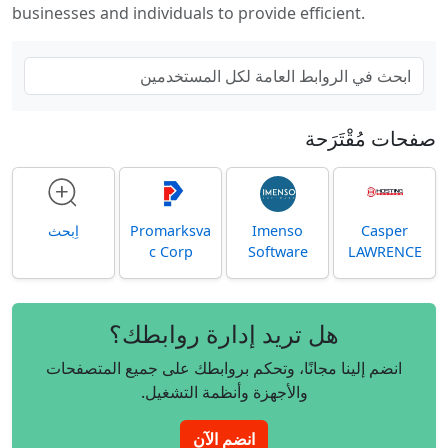
businesses and individuals to provide efficient.
صفحات مُقْتَرَحة
Casper
Imenso
Promarksva
اِبحث
c Corp
Software
LAWRENCE
هل تريد إدارة روابطك؟
انضم إلينا مجانًا، وتحكم بروابطك على جميع المتصفحات
والأجهزة وأنظمة التشغيل.
انضم الآن