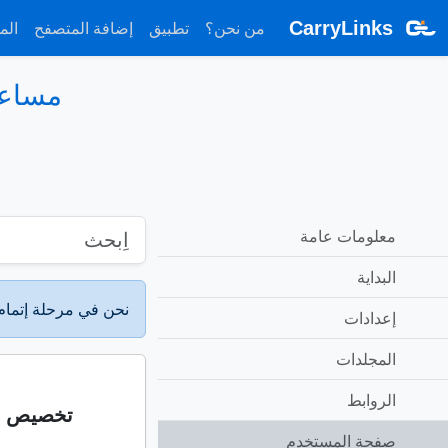
CarryLinks
من نحن؟
تطبيق
إضافة المتصفح
الم
مساع
معلومات عامة
البداية
نحن في مرحلة إتمام
إعدادات
المجلدات
الروابط
تخصيص ا
صفحة المستخدم