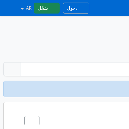
دخول
سَجِّل
AR