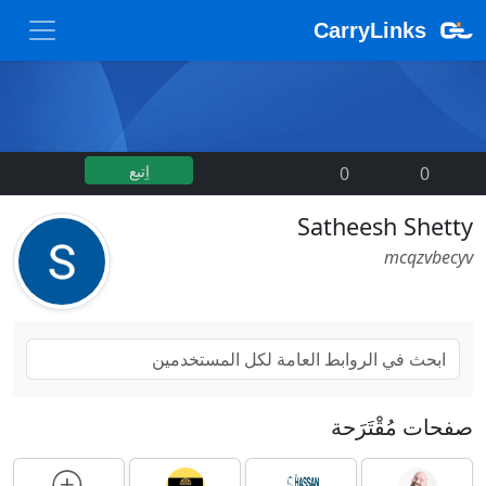
CarryLinks
اِتبع
0
|
0
Satheesh Shetty
mcqzvbecyv
صفحات مُقْتَرَحة