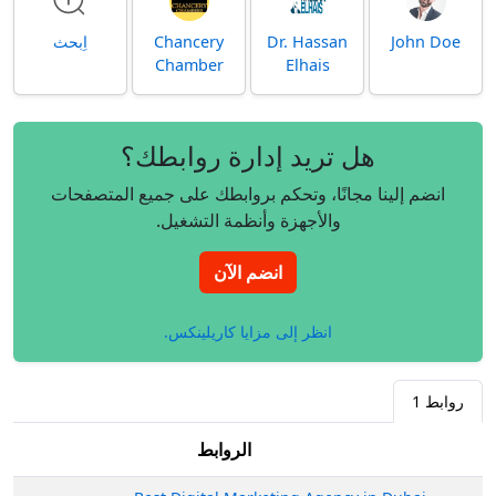
John Doe
Dr. Hassan
Chancery
اِبحث
Chamber
Elhais
هل تريد إدارة روابطك؟
انضم إلينا مجانًا، وتحكم بروابطك على جميع المتصفحات
والأجهزة وأنظمة التشغيل.
انضم الآن
انظر إلى مزايا كاريلينكس.
روابط
1
الروابط